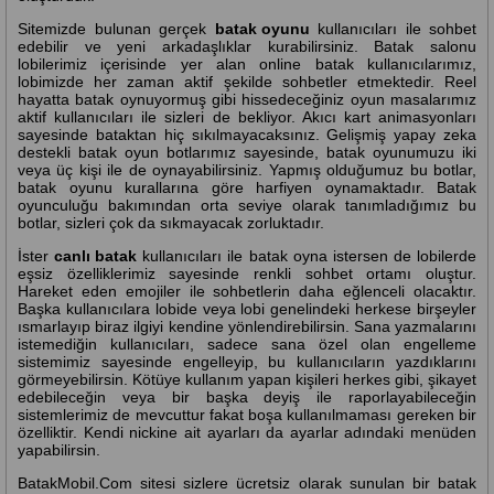
Sitemizde bulunan gerçek
batak oyunu
kullanıcıları ile sohbet
edebilir ve yeni arkadaşlıklar kurabilirsiniz. Batak salonu
lobilerimiz içerisinde yer alan online batak kullanıcılarımız,
lobimizde her zaman aktif şekilde sohbetler etmektedir. Reel
hayatta batak oynuyormuş gibi hissedeceğiniz oyun masalarımız
aktif kullanıcıları ile sizleri de bekliyor. Akıcı kart animasyonları
sayesinde bataktan hiç sıkılmayacaksınız. Gelişmiş yapay zeka
destekli batak oyun botlarımız sayesinde, batak oyunumuzu iki
veya üç kişi ile de oynayabilirsiniz. Yapmış olduğumuz bu botlar,
batak oyunu kurallarına göre harfiyen oynamaktadır. Batak
oyunculuğu bakımından orta seviye olarak tanımladığımız bu
botlar, sizleri çok da sıkmayacak zorluktadır.
İster
canlı batak
kullanıcıları ile batak oyna istersen de lobilerde
eşsiz özelliklerimiz sayesinde renkli sohbet ortamı oluştur.
Hareket eden emojiler ile sohbetlerin daha eğlenceli olacaktır.
Başka kullanıcılara lobide veya lobi genelindeki herkese birşeyler
ısmarlayıp biraz ilgiyi kendine yönlendirebilirsin. Sana yazmalarını
istemediğin kullanıcıları, sadece sana özel olan engelleme
sistemimiz sayesinde engelleyip, bu kullanıcıların yazdıklarını
görmeyebilirsin. Kötüye kullanım yapan kişileri herkes gibi, şikayet
edebileceğin veya bir başka deyiş ile raporlayabileceğin
sistemlerimiz de mevcuttur fakat boşa kullanılmaması gereken bir
özelliktir. Kendi nickine ait ayarları da ayarlar adındaki menüden
yapabilirsin.
BatakMobil.Com sitesi sizlere ücretsiz olarak sunulan bir batak