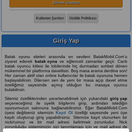
Şifremi Unuttum
Kullanım Şartları
Gizlilik Politikası
Giriş Yap
Batak oyunu siteleri arasında en sevileni BatakMobil.Com'u
ziyaret ederek
batak oyna
ve eğlenceli zamanlar geçir. Canlı
batak oyuncu kitlesi ile lobilerinde hiç durmadan sohbet dönen
mükemmel bir platforma davetlisin. Boş masa arama derdine son!
Her zaman aktif olan online kullanıcılar ile batak oyununa hemen
başlayabilirsin. Dilersen sen de yeni bir masa açıp davet etme
özelliğimiz sayesinde açmış olduğun bu masaya oyuncu
bulabilirsin.
Sitemiz özelliklerinden yararlanabilmek için yukarıdaki
giriş yap
seçeneceğimiz ile üyelik bilgilerini girip, ardından istediğin
oyunumuzun salonuna bağlanabilirsiniz. Eğer BatakMobil.Com
üyesi değilseniz sitemizin
Kayıt Ol
özelliği sayesinde yeni üye
kaydı oluşturup giriş yapabilirsiniz. Sitemize kayıt olunurken bir
nick/rumuz ve bir mail adresi belirtmek zorunludur. Nick
zorunluluğu sistemimizin sizi tanımlaması için ve mail adresi de
şifrenizi unutmanız veya benzeri durumda kullanmanız için vardır.