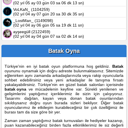
(02 yıl 05 ay 03 gün 03 sa 06 dk 13 sn)
VoLKaN_ (1104259)
(02 yıl 04 ay 07 gün 20 sa 30 dk 35 sn)
_LostMan_ (1149098)
(02 yıl 04 ay 06 gün 05 sa 19 dk 11 sn)
ayşeegüll (2122459)
(02 yıl 04 ay 04 gün 07 sa 02 dk 14 sn)
Batak Oyna
Türkiye'nin en iyi batak oyun platformuna hoş geldiniz.
Batak
oyununu oynamak için doğru adreste bulunmaktasınız. Sitemizde
eğlenirken aynı zamanda arkadaşlarınızla veya rakip oyuncularla
sohbet edebilirsiniz veya yeni arkadaşlar ile tanışma fırsatı
yakalayabilirsiniz. Türkiye'nin en güzel batak salonları içerisinde
batak oyna
ve mücadelenin keyfine var. Sürekli yenilenen ve
gelişimlerini yaptığımız içeriklerimiz ile sizin için çalışıyoruz.
Tasarımı dağılan, kayan veya donan batak oyunlarından
sıkıldıysanız doğru oyun burada sizleri bekliyor. Diğer batak
oyuncularımız ile etkileşim kurabileceğiniz bir çok özelliğimiz ile
burası tam da size göre bir yer.
Zaman zaman yaptığımız batak turnuvaları ile hediyeler kazanıp,
puan kazanabileceğiniz birden fazla etkinliklerimiz ile siz değerli