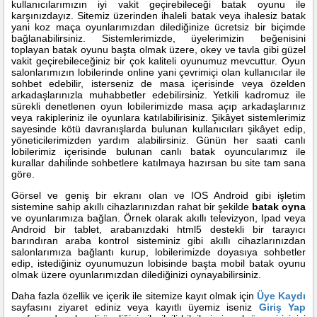
kullanıcılarımızın iyi vakit geçirebileceği batak oyunu ile
karşınızdayız. Sitemiz üzerinden ihaleli batak veya ihalesiz batak
yani koz maça oyunlarımızdan dilediğinize ücretsiz bir biçimde
bağlanabilirsiniz. Sistemlerimizde, üyelerimizin beğenisini
toplayan batak oyunu başta olmak üzere, okey ve tavla gibi güzel
vakit geçirebileceğiniz bir çok kaliteli oyunumuz mevcuttur. Oyun
salonlarımızın lobilerinde online yani çevrimiçi olan kullanıcılar ile
sohbet edebilir, isterseniz de masa içerisinde veya özelden
arkadaşlarınızla muhabbetler edebilirsiniz. Yetkili kadromuz ile
sürekli denetlenen oyun lobilerimizde masa açıp arkadaşlarınız
veya rakipleriniz ile oyunlara katılabilirisiniz. Şikâyet sistemlerimiz
sayesinde kötü davranışlarda bulunan kullanıcıları şikâyet edip,
yöneticilerimizden yardım alabilirsiniz. Günün her saati canlı
lobilerimiz içerisinde bulunan canlı batak oyuncularımız ile
kurallar dahilinde sohbetlere katılmaya hazırsan bu site tam sana
göre.
Görsel ve geniş bir ekranı olan ve IOS Android gibi işletim
sistemine sahip akıllı cihazlarınızdan rahat bir şekilde
batak oyna
ve oyunlarımıza bağlan. Örnek olarak akıllı televizyon, Ipad veya
Android bir tablet, arabanızdaki html5 destekli bir tarayıcı
barındıran araba kontrol sisteminiz gibi akıllı cihazlarınızdan
salonlarımıza bağlantı kurup, lobilerimizde doyasıya sohbetler
edip, istediğiniz oyunumuzun lobisinde başta mobil batak oyunu
olmak üzere oyunlarımızdan dilediğinizi oynayabilirsiniz.
Daha fazla özellik ve içerik ile sitemize kayıt olmak için
Üye Kaydı
sayfasını ziyaret ediniz veya kayıtlı üyemiz iseniz
Giriş Yap