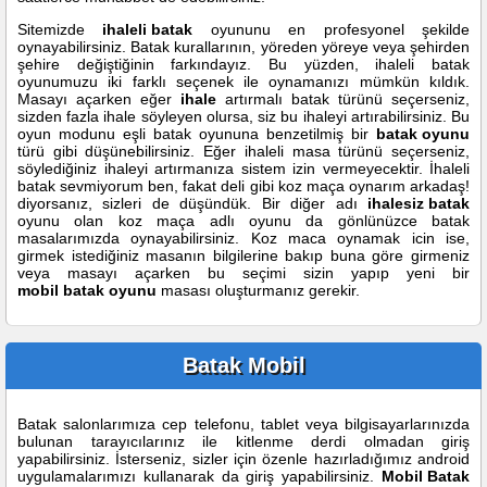
Sitemizde
ihaleli batak
oyununu en profesyonel şekilde
oynayabilirsiniz. Batak kurallarının, yöreden yöreye veya şehirden
şehire değiştiğinin farkındayız. Bu yüzden, ihaleli batak
oyunumuzu iki farklı seçenek ile oynamanızı mümkün kıldık.
Masayı açarken eğer
ihale
artırmalı batak türünü seçerseniz,
sizden fazla ihale söyleyen olursa, siz bu ihaleyi artırabilirsiniz. Bu
oyun modunu eşli batak oyununa benzetilmiş bir
batak oyunu
türü gibi düşünebilirsiniz. Eğer ihaleli masa türünü seçerseniz,
söylediğiniz ihaleyi artırmanıza sistem izin vermeyecektir. İhaleli
batak sevmiyorum ben, fakat deli gibi koz maça oynarım arkadaş!
diyorsanız, sizleri de düşündük. Bir diğer adı
ihalesiz batak
oyunu olan koz maça adlı oyunu da gönlünüzce batak
masalarımızda oynayabilirsiniz. Koz maca oynamak icin ise,
girmek istediğiniz masanın bilgilerine bakıp buna göre girmeniz
veya masayı açarken bu seçimi sizin yapıp yeni bir
mobil batak oyunu
masası oluşturmanız gerekir.
Batak Mobil
Batak salonlarımıza cep telefonu, tablet veya bilgisayarlarınızda
bulunan tarayıcılarınız ile kitlenme derdi olmadan giriş
yapabilirsiniz. İsterseniz, sizler için özenle hazırladığımız android
uygulamalarımızı kullanarak da giriş yapabilirsiniz.
Mobil Batak