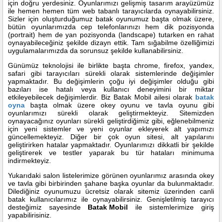
için doğru yerdesiniz. Oyunlarımızı gelişmiş tasarım arayüzümüz
ile hemen hemen tüm web tabanlı tarayıcılarda oynayabilirsiniz.
Sizler için oluşturduğumuz batak oyunumuz başta olmak üzere,
bütün oyunlarımızda cep telefonlarınızı hem dik pozisyonda
(portrait) hem de yan pozisyonda (landscape) tutarken en rahat
oynayabileceğiniz şekilde dizayn ettik. Tam sığabilme özelliğimizi
uygulamalarımızda da sorunsuz şekilde kullanabilirsiniz.
Günümüz teknolojisi ile birlikte başta chrome, firefox, yandex,
safari gibi tarayıcıları sürekli olarak sistemlerinde değişimler
yapmaktadır. Bu değişimlerin çoğu iyi değişimler olduğu gibi
bazıları ise hatalı veya kullanıcı deneyimini bir miktar
etkileyebilecek değişimlerdir. Biz Batak Mobil ailesi olarak
batak
oyna
başta olmak üzere okey oyunu ve tavla oyunu gibi
oyunlarımızı sürekli olarak geliştirmekteyiz. Sitemizden
oynayacağınız oyunları sürekli geliştirdiğimiz gibi, eğlenebilmeniz
için yeni sistemler ve yeni oyunlar ekleyerek alt yapımızı
güncellemekteyiz. Diğer bir çok oyun sitesi, alt yapılarını
geliştirirken hatalar yapmaktadır. Oyunlarımızı dikkatli bir şekilde
geliştirerek ve testler yaparak bu tür hataları minimuma
indirmekteyiz.
Yukarıdaki salon listelerimize görünen oyunlarımız arasında okey
ve tavla gibi birbirinden şahane başka oyunlar da bulunmaktadır.
Dilediğiniz oyunumuzu ücretsiz olarak sitemiz üzerinden canli
batak kullanıcılarımız ile oynayabilirsiniz. Genişletilmiş tarayıcı
desteğimiz sayesinde
Batak Mobil
ile sistemlerimize giriş
yapabilirisiniz.