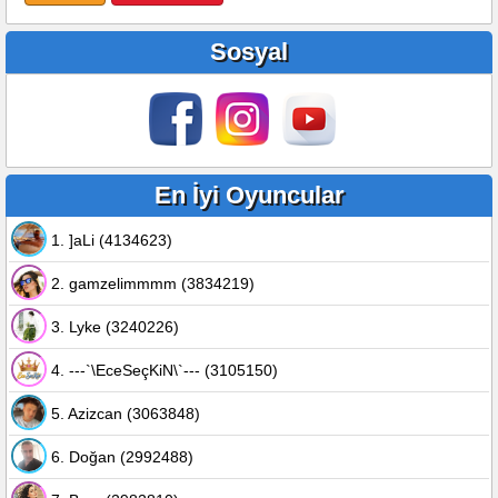
Sosyal
En İyi Oyuncular
1. ]aLi (4134623)
2. gamzelimmmm (3834219)
3. Lyke (3240226)
4. ---`\EceSeçKiN\`--- (3105150)
5. Azizcan (3063848)
6. Doğan (2992488)