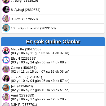
7. Burç (2982810)
8. Ayisigi (2830874)
9. Armi (2779559)
10. [[-Sportmen-06 (2699158)
En Çok Online Olanlar
MeLaiKe (3047735)
(03 yıl 06 ay 11 gün 02 sa 51 dk 07 sn)
EfsuN (2288538)
(03 yıl 03 ay 24 gün 06 sa 44 dk 08 sn)
Game (1506967)
(02 yıl 11 ay 15 gün 07 sa 16 dk 08 sn)
-``SueL``- (1231151)
(02 yıl 10 ay 04 gün 03 sa 49 dk 57 sn)
]aLi (4134623)
(02 yıl 06 ay 27 gün 10 sa 58 dk 51 sn)
Armi (2779559)
(02 yıl 06 ay 17 gün 22 sa 12 dk 20 sn)
N3HiR (2377701)