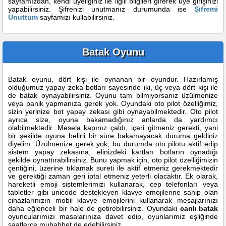
sayfamızdan, kendi üyeliğiniz ile ilgili bilgileri girerek üye girişinizi
yapabilirsiniz. Şifrenizi unutmanız durumunda ise
Şifremi
Unuttum
sayfamızı kullabilirsiniz.
Batak Oyunu
Batak oyunu, dört kişi ile oynanan bir oyundur. Hazırlamış
olduğumuz yapay zeka botları sayesinde iki, üç veya dört kişi ile
de batak oynayabilirsiniz. Oyunu tam bilmiyorsanız üzülmenize
veya panik yapmanıza gerek yok. Oyundaki oto pilot özelliğimiz,
sizin yerinize bot yapay zekası gibi oynayabilmektedir. Oto pilot
ayrıca size, oyuna bakamadığınız anlarda da yardımcı
olabilmektedir. Mesela kapınız çaldı, içeri gitmeniz gerekti, yani
bir şekilde oyuna belirli bir süre bakamayacak duruma geldiniz
diyelim. Üzülmenize gerek yok, bu durumda oto pilotu aktif edip
sistem yapay zekasına, elinizdeki kartları botların oynadığı
şekilde oynattırabilirsiniz. Bunu yapmak için, oto pilot özelliğimizin
çentiğini, üzerine tıklamak sureti ile aktif etmeniz gerekmektedir
ve gerektiği zaman geri iptal etmeniz yeterli olacaktır. Ek olarak,
hareketli emoji sistemlerimizi kullanarak, cep telefonları veya
tabletler gibi unicode destekleyen klavye emojilerine sahip olan
cihazlarınızın mobil klavye emojilerini kullanarak mesajlarınızı
daha eğlenceli bir hale de getirebilirsiniz. Oyundaki
canlı batak
oyuncularımızı masalarınıza davet edip, oyunlarımız eşliğinde
saatlerce muhabbet de edebilirsiniz.