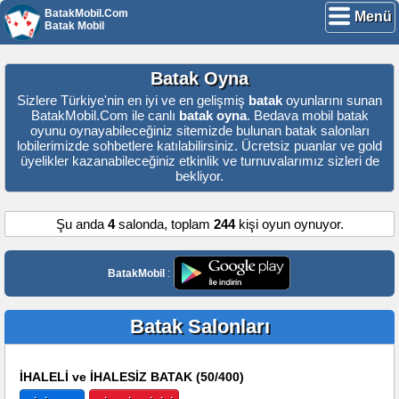
BatakMobil.Com
Menü
Batak Mobil
Batak Oyna
Sizlere Türkiye'nin en iyi ve en gelişmiş
batak
oyunlarını sunan
BatakMobil.Com ile canlı
batak oyna
. Bedava mobil batak
oyunu oynayabileceğiniz sitemizde bulunan batak salonları
lobilerimizde sohbetlere katılabilirsiniz. Ücretsiz puanlar ve gold
üyelikler kazanabileceğiniz etkinlik ve turnuvalarımız sizleri de
bekliyor.
Şu anda
4
salonda, toplam
244
kişi oyun oynuyor.
BatakMobil
:
Batak Salonları
İHALELİ ve İHALESİZ BATAK (50/400)